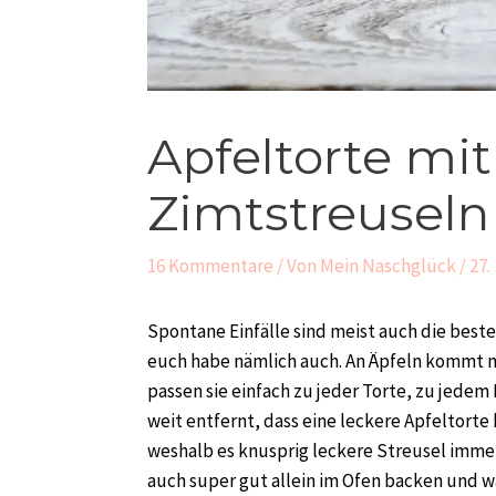
Apfeltorte mi
Zimtstreuseln
16 Kommentare
/ Von
Mein Naschglück
/
27.
Spontane Einfälle sind meist auch die beste
euch habe nämlich auch. An Äpfeln kommt m
passen sie einfach zu jeder Torte, zu jedem
weit entfernt, dass eine leckere Apfeltorte 
weshalb es knusprig leckere Streusel immer
auch super gut allein im Ofen backen und w