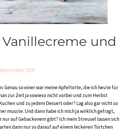
t Vanillecreme und
 September 2019
n. Genau so einer war meine Apfeltorte, die ich heute für
an zur Zeit ja sowieso nicht vorbei und zum Herbst
 Kuchen und zu jedem Dessert oder? Lag also gar nicht so
her musste. Und dann habe ich mich ja wirklich gefragt,
 nur auf Gebackenem gibt? Ich mein Streusel lassen sich
arten dann nur so darauf auf einem leckeren Törtchen