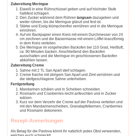
Zubereitung Meringue
Eiweiß in eine Rührschüssel geben und auf höchster Stufe
halbfest schlagen.
Den Zucker während dem Rühren
langsam
dazugeben und
weiter rühren, bis die Meringue glänzt und fest ist.
Stärke und Essig klümpchenfrei verrühren und in die Meringue
einrühren.
Auf ein Backpapier einen Kreis mit einem Durchmesser von 24
cm zeichnen und die Baisermasse mit einem Löffel kranzförmig
in dem Kreis verteilen.
Die Meringue im vorgeheizten Backofen bei 110 Grad, Heißluft,
ca. 90 Minuten backen. Anschließend den Backofen
ausschalten und die Meringue im geschlossenen Backofen
abkühlen lassen.
Zubereitung Creme
Sahne mit 2 TL San Apart steif schlagen.
Creme fraiche mit übrigem San Apart und Zimt verrühren und
die steifgeschlagene Sahne unterheben.
Fertigstellung
Mandarinen schälen und in Scheiben schneiden.
Rosmarin und Cranberries leicht anfeuchten und in Zucker
wälzen.
Kurz vor dem Verzehr die Creme auf der Pavlova verteilen und
mit den Mandarinenscheiben, Granatapfelkernen, Cranberries
und Rosmarin dekorieren.
Rezept-Anmerkungen
Als Belag für die Pavlova könnt ihr natürlich jedes Obst verwenden,
welches euch schmeckt!