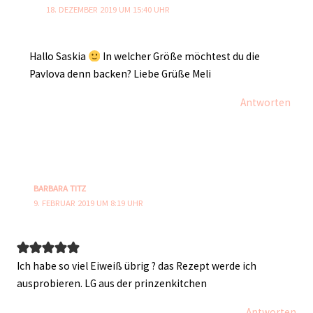
18. DEZEMBER 2019 UM 15:40 UHR
Hallo Saskia
In welcher Größe möchtest du die
Pavlova denn backen? Liebe Grüße Meli
Antworten
BARBARA TITZ
9. FEBRUAR 2019 UM 8:19 UHR
Ich habe so viel Eiweiß übrig ? das Rezept werde ich
ausprobieren. LG aus der prinzenkitchen
Antworten