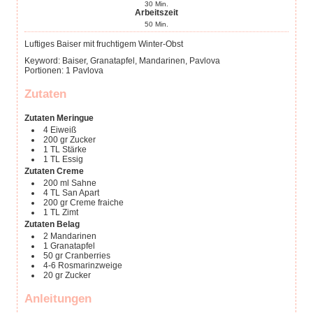
30
Min.
Arbeitszeit
50
Min.
Luftiges Baiser mit fruchtigem Winter-Obst
Keyword:
Baiser, Granatapfel, Mandarinen, Pavlova
Portionen
:
1
Pavlova
Zutaten
Zutaten Meringue
4
Eiweiß
200
gr
Zucker
1
TL
Stärke
1
TL
Essig
Zutaten Creme
200
ml
Sahne
4
TL
San Apart
200
gr
Creme fraiche
1
TL
Zimt
Zutaten Belag
2
Mandarinen
1
Granatapfel
50
gr
Cranberries
4-6
Rosmarinzweige
20
gr
Zucker
Anleitungen