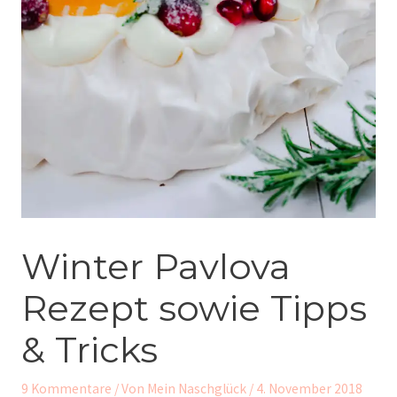
Winter Pavlova
Rezept sowie Tipps
& Tricks
9 Kommentare
/ Von
Mein Naschglück
/
4. November 2018